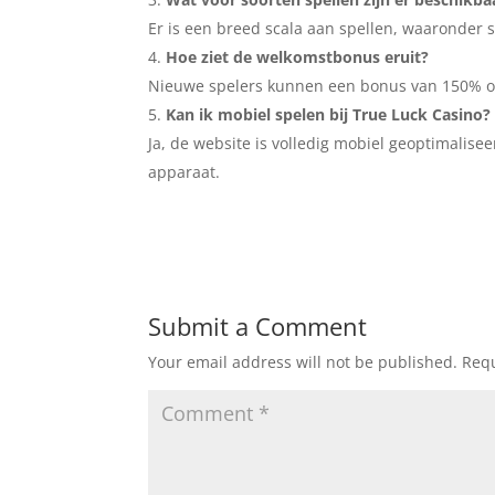
Er is een breed scala aan spellen, waaronder sl
Hoe ziet de welkomstbonus eruit?
Nieuwe spelers kunnen een bonus van 150% op 
Kan ik mobiel spelen bij True Luck Casino?
Ja, de website is volledig mobiel geoptimalise
apparaat.
Submit a Comment
Your email address will not be published.
Requ