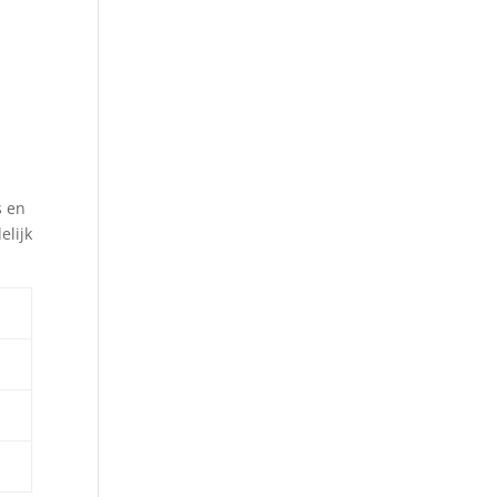
s en
elijk