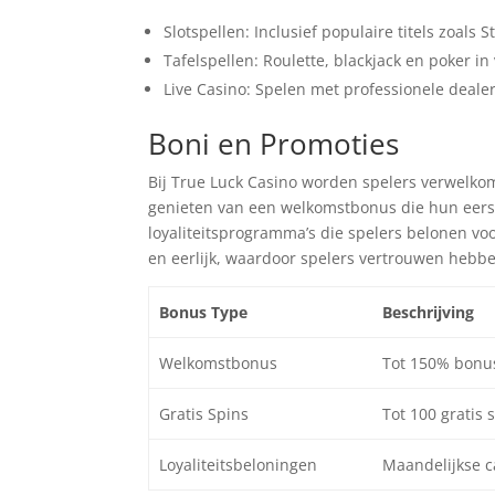
Slotspellen: Inclusief populaire titels zoals 
Tafelspellen: Roulette, blackjack en poker in
Live Casino: Spelen met professionele dealer
Boni en Promoties
Bij True Luck Casino worden spelers verwelko
genieten van een welkomstbonus die hun eerste
loyaliteitsprogramma’s die spelers belonen vo
en eerlijk, waardoor spelers vertrouwen hebben
Bonus Type
Beschrijving
Welkomstbonus
Tot 150% bonus 
Gratis Spins
Tot 100 gratis 
Loyaliteitsbeloningen
Maandelijkse c