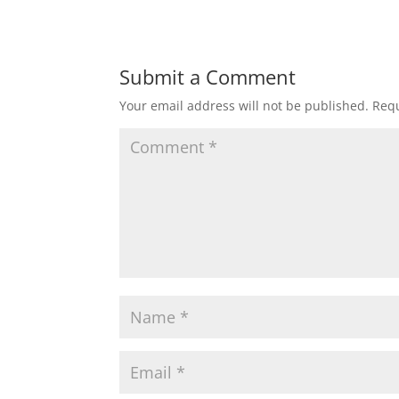
Submit a Comment
Your email address will not be published.
Requ