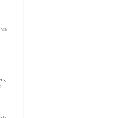
ence
eux,
e
à la