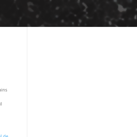
ains
il
el de