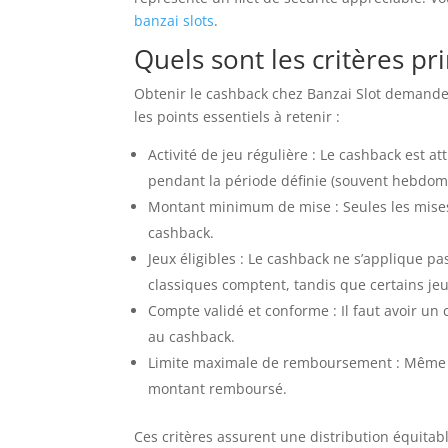
banzai slots
.
Quels sont les critères p
Obtenir le cashback chez Banzai Slot demande 
les points essentiels à retenir :
Activité de jeu régulière : Le cashback est a
pendant la période définie (souvent hebdom
Montant minimum de mise : Seules les mises 
cashback.
Jeux éligibles : Le cashback ne s’applique p
classiques comptent, tandis que certains jeu
Compte validé et conforme : Il faut avoir un
au cashback.
Limite maximale de remboursement : Même si 
montant remboursé.
Ces critères assurent une distribution équitab