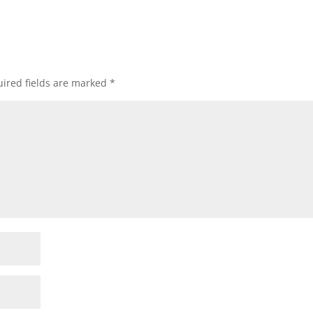
ired fields are marked
*