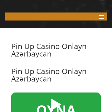
Pin Up Casino Onlayn
Azərbaycan
Pin Up Casino Onlayn
Azərbaycan
▶️
OYNA