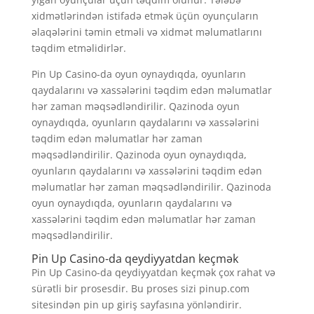
xidmətlərindən istifadə etmək üçün oyunçuların
əlaqələrini təmin etməli və xidmət məlumatlarını
təqdim etməlidirlər.
Pin Up Casino-da oyun oynaydıqda, oyunların
qaydalarını və xassələrini təqdim edən məlumatlar
hər zaman məqsədləndirilir. Qazinoda oyun
oynaydıqda, oyunların qaydalarını və xassələrini
təqdim edən məlumatlar hər zaman
məqsədləndirilir. Qazinoda oyun oynaydıqda,
oyunların qaydalarını və xassələrini təqdim edən
məlumatlar hər zaman məqsədləndirilir. Qazinoda
oyun oynaydıqda, oyunların qaydalarını və
xassələrini təqdim edən məlumatlar hər zaman
məqsədləndirilir.
Pin Up Casino-da qeydiyyatdan keçmək
Pin Up Casino-da qeydiyyatdan keçmək çox rahat və
sürətli bir prosesdir. Bu proses sizi pinup.com
sitesindən pin up giriş sayfasına yönləndirir.