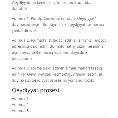
Qeydiyyatdan keçmək üçün bir neçə adımdan
ibarətdir:
Adımda 1: Pin Up Casino sitesindən “Qeydiyyat”
düyməsini seçin. Bu düymə sizi qeydiyyat formasına
yönləndirəcək.
Adımda 2: Formada istifadəçi adınızı, şifrənizi, e-poçt
adresinizi daxil edin. Bu məlumatlar sizin hesabınız
üçün necə saxlanılacaq və onları dəyişdirə
biləcəksiniz.
Adımda 3: Forma daxil etdiyiniz məlumatları təsdiq
edin və “Qeydiyyatdan keçmək” düyməsini seçin. Bu
düymə sizi qeydiyyat prosesinə yönləndirəcək.
Qeydiyyat prosesi
Adımda 1
Adımda 2
Adımda 3