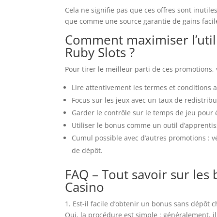
Cela ne signifie pas que ces offres sont inutil
que comme une source garantie de gains facil
Comment maximiser l’util
Ruby Slots ?
Pour tirer le meilleur parti de ces promotions,
Lire attentivement les termes et conditions 
Focus sur les jeux avec un taux de redistri
Garder le contrôle sur le temps de jeu pour é
Utiliser le bonus comme un outil d’apprent
Cumul possible avec d’autres promotions : v
de dépôt.
FAQ – Tout savoir sur les
Casino
1. Est-il facile d’obtenir un bonus sans dépôt c
Oui, la procédure est simple : généralement, il 