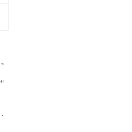
 en
her
le