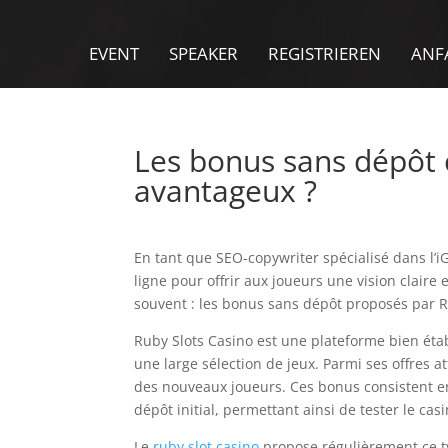
EVENT
SPEAKER
REGISTRIEREN
ANF
Les bonus sans dépôt c
avantageux ?
En tant que SEO-copywriter spécialisé dans l’i
ligne pour offrir aux joueurs une vision claire
souvent : les bonus sans dépôt proposés par R
Ruby Slots Casino est une plateforme bien ét
une large sélection de jeux. Parmi ses offres a
des nouveaux joueurs. Ces bonus consistent en
dépôt initial, permettant ainsi de tester le ca
Le
ruby slot casino
propose régulièrement ce ty