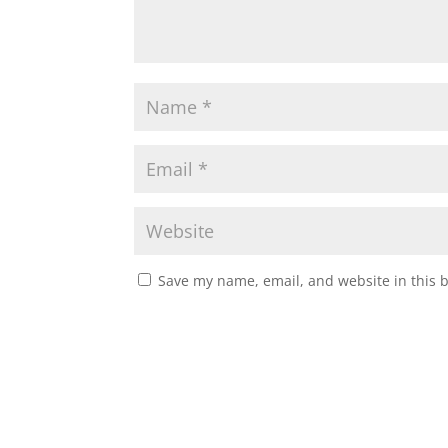
Save my name, email, and website in this 