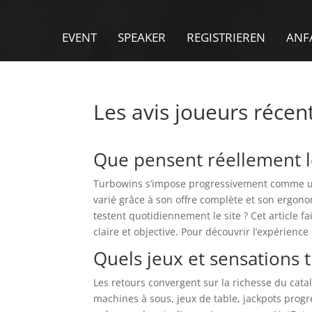
EVENT
SPEAKER
REGISTRIEREN
ANF
Les avis joueurs récen
Que pensent réellement l
Turbowins s’impose progressivement comme un a
varié grâce à son offre complète et son ergono
testent quotidiennement le site ? Cet article fa
claire et objective. Pour découvrir l’expérie
Quels jeux et sensations 
Les retours convergent sur la richesse du cat
machines à sous, jeux de table, jackpots progr