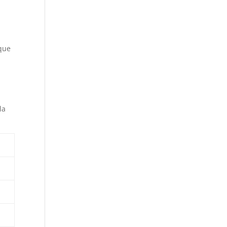
 que
la