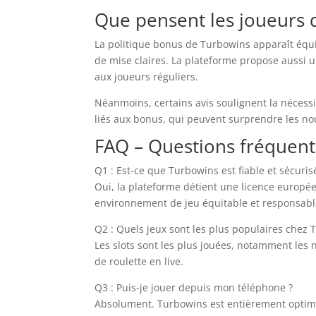
Que pensent les joueurs de
La politique bonus de Turbowins apparaît équil
de mise claires. La plateforme propose aussi
aux joueurs réguliers.
Néanmoins, certains avis soulignent la nécess
liés aux bonus, qui peuvent surprendre les n
FAQ – Questions fréquent
Q1 : Est-ce que Turbowins est fiable et sécuris
Oui, la plateforme détient une licence europé
environnement de jeu équitable et responsabl
Q2 : Quels jeux sont les plus populaires chez 
Les slots sont les plus jouées, notamment les n
de roulette en live.
Q3 : Puis-je jouer depuis mon téléphone ?
Absolument. Turbowins est entièrement optimi