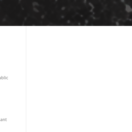
ublic
uant
a