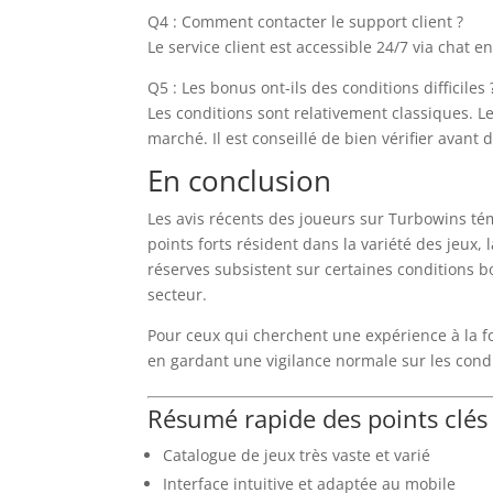
Q4 : Comment contacter le support client ?
Le service client est accessible 24/7 via chat e
Q5 : Les bonus ont-ils des conditions difficiles 
Les conditions sont relativement classiques. L
marché. Il est conseillé de bien vérifier avant 
En conclusion
Les avis récents des joueurs sur Turbowins té
points forts résident dans la variété des jeux, 
réserves subsistent sur certaines conditions 
secteur.
Pour ceux qui cherchent une expérience à la fo
en gardant une vigilance normale sur les condi
Résumé rapide des points clés
Catalogue de jeux très vaste et varié
Interface intuitive et adaptée au mobile