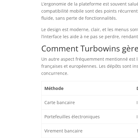
L’ergonomie de la plateforme est souvent saluée
compatibilité mobile sont des points récurrent
fluide, sans perte de fonctionnalités.
Le design est moderne, clair, et les menus son
l’interface les aide à ne pas se perdre, rendant
Comment Turbowins gère-t
Un autre aspect fréquemment mentionné est l
françaises et européennes. Les dépôts sont inst
concurrence.
Méthode
Carte bancaire
Portefeuilles électroniques
Virement bancaire