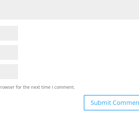
browser for the next time I comment.