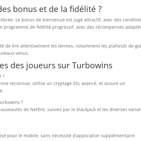
s bonus et de la fidélité ?
ibrée. Le bonus de bienvenue est jugé attractif, avec des conditio
 un programme de fidélité progressif, avec des récompenses adapté
ité de lire attentivement les termes, notamment les plafonds de ga
ouveaux venus.
es des joueurs sur Turbowins
é ?
enne reconnue, utilise un cryptage SSL avancé, et assure un
e.
Turbowins ?
ouveautés de NetEnt, suivies par le blackjack et les diverses varia
sé pour le mobile, sans nécessité d’application supplémentaire.