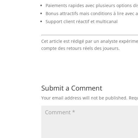
Paiements rapides avec plusieurs options di
Bonus attractifs mais conditions à lire avec 
Support client réactif et multicanal
Cet article est rédigé par un analyste expérim
compte des retours réels des joueurs.
Submit a Comment
Your email address will not be published.
Requ