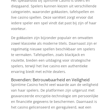
Het spelaanbod bij Spintime Casino is divers en
diepgaand. Spelers kunnen kiezen uit verschillende
categorieën, waaronder gokkasten, tafelspellen en
live casino spellen. Deze variëteit zorgt ervoor dat
iedere speler een spel vindt dat past bij zijn of haar
voorkeur.
De gokkasten zijn bijzonder populair en omvatten
zowel klassieke als moderne titels. Daarnaast zijn er
regelmatig nieuwe spellen beschikbaar om spelers
te vermaken. Tafelspellen, zoals blackjack en
roulette, bieden een uitdaging voor strategische
spelers, terwijl het live casino een authentieke
ervaring biedt met echte dealers.
Bovendien: Betrouwbaarheid en Veiligheid
Spintime Casino hecht veel waarde aan de veiligheid
van haar spelers. De platformen zijn uitgerust met
geavanceerde encryptie-technologie om persoonlijke
en financiële gegevens te beschermen. Daarnaast is
het casino gelicenseerd en gereguleerd, wat een