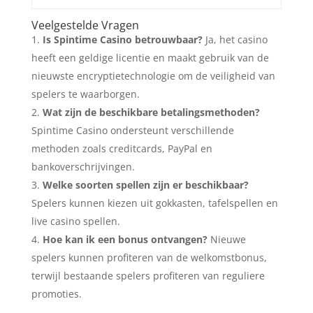
Veelgestelde Vragen
Is Spintime Casino betrouwbaar?
Ja, het casino
heeft een geldige licentie en maakt gebruik van de
nieuwste encryptietechnologie om de veiligheid van
spelers te waarborgen.
Wat zijn de beschikbare betalingsmethoden?
Spintime Casino ondersteunt verschillende
methoden zoals creditcards, PayPal en
bankoverschrijvingen.
Welke soorten spellen zijn er beschikbaar?
Spelers kunnen kiezen uit gokkasten, tafelspellen en
live casino spellen.
Hoe kan ik een bonus ontvangen?
Nieuwe
spelers kunnen profiteren van de welkomstbonus,
terwijl bestaande spelers profiteren van reguliere
promoties.