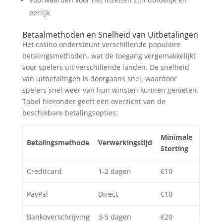
eerlijk
Betaalmethoden en Snelheid van Uitbetalingen
Het casino ondersteunt verschillende populaire
betalingsmethoden, wat de toegang vergemakkelijkt
voor spelers uit verschillende landen. De snelheid
van uitbetalingen is doorgaans snel, waardoor
spelers snel weer van hun winsten kunnen genieten.
Tabel hieronder geeft een overzicht van de
beschikbare betalingsopties:
Minimale
Betalingsmethode
Verwerkingstijd
Storting
Creditcard
1-2 dagen
€10
PayPal
Direct
€10
Bankoverschrijving
3-5 dagen
€20