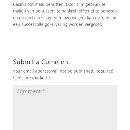
Casino optimaal benutten. Door slim gebruik te
maken van bonussen, je bankroll effectief te beheren
en de spelkeuzes goed te overwegen, kan de kans op
een succesvolle gokervaring worden vergroot.
Submit a Comment
Your email address will not be published.
Required
fields are marked
*