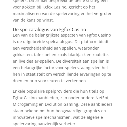
spelers. Dit artikel bespreekt de beste strategieën
voor gokken bij Fgfox Casino, gericht op het
maximaliseren van de spelervaring en het vergroten
van de kans op winst.
De spelcatalogus van Fgfox Casino
Een van de belangrijkste aspecten van Fgfox Casino
is de uitgebreide spelcatalogus. Dit platform biedt
een verscheidenheid aan spellen, waaronder
gokkasten, tafelspellen zoals blackjack en roulette,
en live dealer-spellen. De diversiteit aan spellen is
een belangrijke factor voor spelers, aangezien het
hen in staat stelt om verschillende ervaringen op te
doen en hun voorkeuren te verkennen.
Enkele populaire spelproviders die hun titels op
Fgfox Casino aanbieden, zijn onder andere NetEnt,
Microgaming en Evolution Gaming. Deze aanbieders
staan bekend om hun hoogwaardige graphics en
innovatieve spelmechanismen, wat de algehele
spelervaring aanzienlijk verbetert.