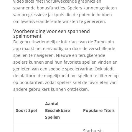
video slots met indrukwekkende graphics en
spannende bonusfuncties. Spelers kunnen genieten
van progressieve jackpots die de potentie hebben
om levensveranderende winsten te genereren.
Voorbereiding voor een spannend
spelmoment
De gebruiksvriendelijke interface van de Zumospin
app maakt het eenvoudig om door de verschillende
spellen te navigeren. Nieuwe en terugkerende
spelers kunnen snel hun favoriete spellen vinden en
genieten van een soepele speelervaring. Ook biedt
de platform de mogelijkheid om spellen te filteren op
op populariteit, zodat spelers snel de favorieten van
andere gebruikers kunnen ontdekken.
Aantal
Soort Spel
Beschikbare
Populaire Titels
Spellen
Starburst,