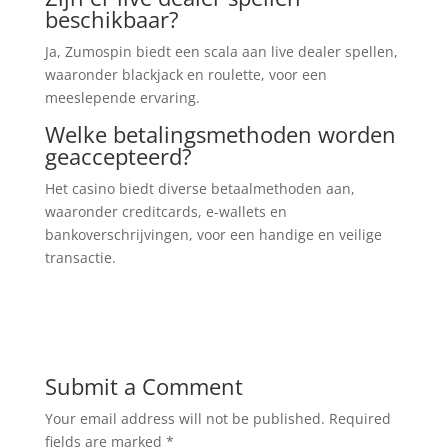
beschikbaar?
Ja, Zumospin biedt een scala aan live dealer spellen,
waaronder blackjack en roulette, voor een
meeslepende ervaring.
Welke betalingsmethoden worden
geaccepteerd?
Het casino biedt diverse betaalmethoden aan,
waaronder creditcards, e-wallets en
bankoverschrijvingen, voor een handige en veilige
transactie.
Submit a Comment
Your email address will not be published.
Required
fields are marked
*