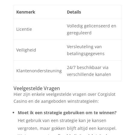
Kenmerk
Details
Volledig gelicenseerd en
Licentie
gereguleerd
Versleuteling van
Veiligheid
betalingsgegevens
24/7 beschikbaar via
Klantenondersteuning
verschillende kanalen
Veelgestelde Vragen
Hier zijn enkele veelgestelde vragen over Corgislot
Casino en de aangeboden winstrategieën:
Moet ik een strategie gebruiken om te winnen?
Het gebruik van een strategie kan je kansen
vergroten, maar gokken blijft altijd een kansspel.