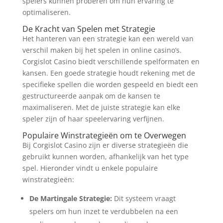
spelers kunnen proberen om hun ervaring te
optimaliseren.
De Kracht van Spelen met Strategie
Het hanteren van een strategie kan een wereld van
verschil maken bij het spelen in online casino’s.
Corgislot Casino biedt verschillende spelformaten en
kansen. Een goede strategie houdt rekening met de
specifieke spellen die worden gespeeld en biedt een
gestructureerde aanpak om de kansen te
maximaliseren. Met de juiste strategie kan elke
speler zijn of haar speelervaring verfijnen.
Populaire Winstrategieën om te Overwegen
Bij Corgislot Casino zijn er diverse strategieën die
gebruikt kunnen worden, afhankelijk van het type
spel. Hieronder vindt u enkele populaire
winstrategieën:
De Martingale Strategie:
Dit systeem vraagt
spelers om hun inzet te verdubbelen na een