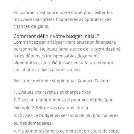
En somme, c’est la première étape pour éviter les
mauvaises surprises financières et optimiser ses
chances de gains.
Comment définir votre budget initial ?
Commencez par analyser votre situation financière
personnelle. Ne jouez jamais avec de l’argent destiné
à des dépenses indispensables (logement,
alimentation, etc.). Définissez ensuite un montant
spécifique et fixe à allouer au jeu.
Voici une méthode simple pour Wonaco Casino :
Évaluez vos revenus et charges fixes
Fixez un plafond mensuel pour vos dépôts (par
exemple 2-5 % de vos revenus libres)
Divisez ce budget en sessions de jeu (journalières
ou hebdomadaires)
N’augmentez jamais ce montant en cours de route