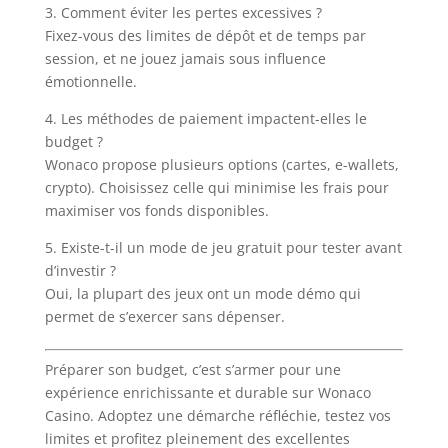
3. Comment éviter les pertes excessives ?
Fixez-vous des limites de dépôt et de temps par
session, et ne jouez jamais sous influence
émotionnelle.
4. Les méthodes de paiement impactent-elles le
budget ?
Wonaco propose plusieurs options (cartes, e-wallets,
crypto). Choisissez celle qui minimise les frais pour
maximiser vos fonds disponibles.
5. Existe-t-il un mode de jeu gratuit pour tester avant
d’investir ?
Oui, la plupart des jeux ont un mode démo qui
permet de s’exercer sans dépenser.
Préparer son budget, c’est s’armer pour une
expérience enrichissante et durable sur Wonaco
Casino. Adoptez une démarche réfléchie, testez vos
limites et profitez pleinement des excellentes